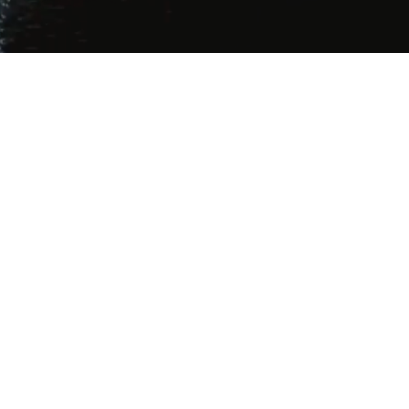
居
育
牛肉