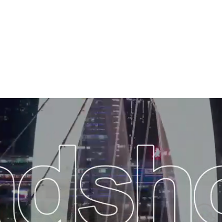
凯迪酒
自然树