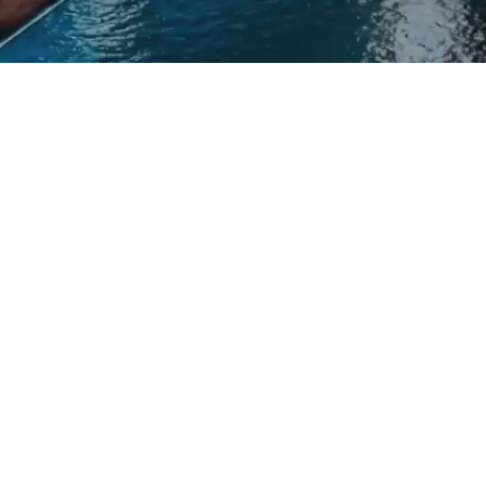
联邦家
益策教
胜龙鲜