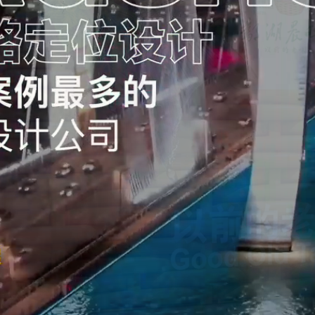
淮湘坊
黄腾峡